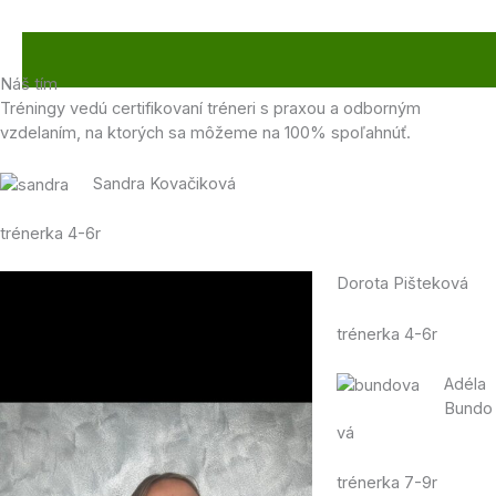
Náš tím
Tréningy vedú certifikovaní tréneri s praxou a odborným
vzdelaním, na ktorých sa môžeme na 100% spoľahnúť.
Sandra Kovačiková
trénerka 4-6r
Dorota Pišteková
trénerka 4-6r
Adéla
Bundo
vá
trénerka 7-9r