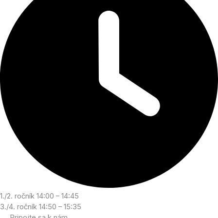
1./2. ročník 14:00 – 14:45
3./4. ročník 14:50 – 15:35
Pripojte sa k nám