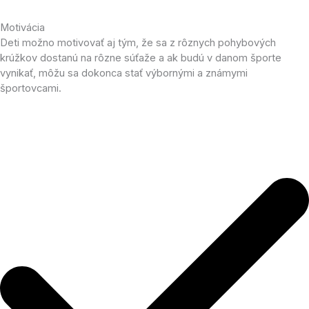
Motivácia
Deti možno motivovať aj tým, že sa z rôznych pohybových
krúžkov dostanú na rôzne súťaže a ak budú v danom športe
vynikať, môžu sa dokonca stať výbornými a známymi
športovcami.