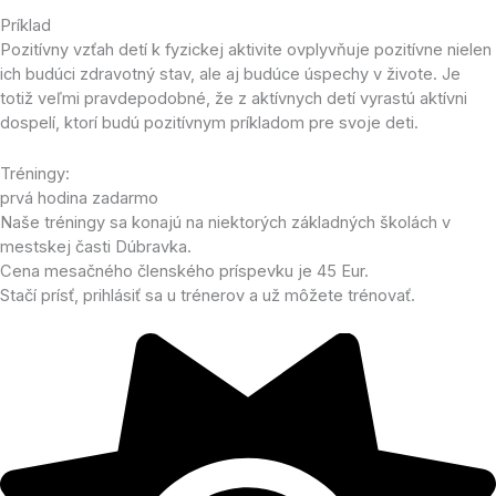
Príklad
Pozitívny vzťah detí k fyzickej aktivite ovplyvňuje pozitívne nielen
ich budúci zdravotný stav, ale aj budúce úspechy v živote. Je
totiž veľmi pravdepodobné, že z aktívnych detí vyrastú aktívni
dospelí, ktorí budú pozitívnym príkladom pre svoje deti.
Tréningy:
prvá hodina zadarmo
Naše tréningy sa konajú na niektorých základných školách v
mestskej časti Dúbravka.
Cena mesačného členského príspevku je 45 Eur.
Stačí prísť, prihlásiť sa u trénerov a už môžete trénovať.