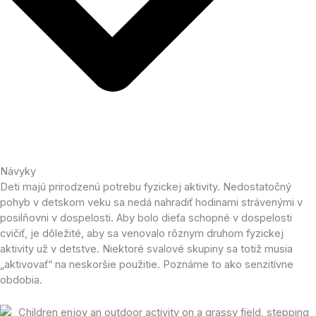
Návyky
Deti majú prirodzenú potrebu fyzickej aktivity. Nedostatočný
pohyb v detskom veku sa nedá nahradiť hodinami strávenými v
posilňovni v dospelosti. Aby bolo dieťa schopné v dospelosti
cvičiť, je dôležité, aby sa venovalo rôznym druhom fyzickej
aktivity už v detstve. Niektoré svalové skupiny sa totiž musia
„aktivovať“ na neskoršie použitie. Poznáme to ako senzitívne
obdobia.