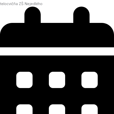
telocvičňa ZŠ Nejedlého