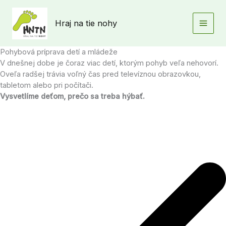
Preskočiť
na
Hraj na tie nohy
obsah
Pohybová príprava detí a mládeže
V dnešnej dobe je čoraz viac detí, ktorým pohyb veľa nehovorí.
Oveľa radšej trávia voľný čas pred televíznou obrazovkou,
tabletom alebo pri počítači.
Vysvetlíme deťom, prečo sa treba hýbať.