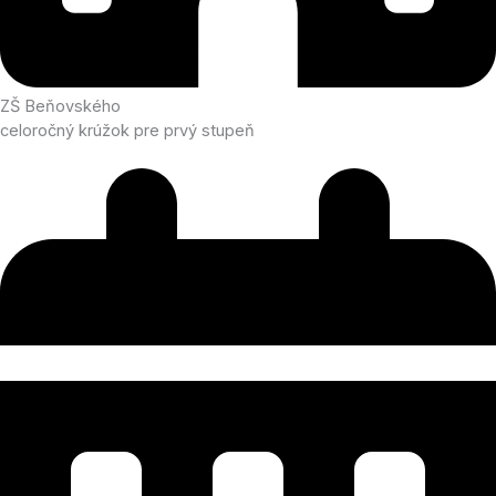
ZŠ Beňovského
celoročný krúžok pre prvý stupeň