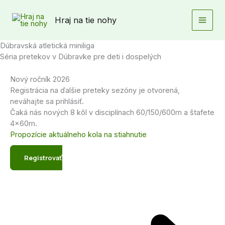
Preskočiť
na
Hraj na tie nohy
obsah
Dúbravská atletická miniliga
Séria pretekov v Dúbravke pre deti i dospelých
Nový ročník 2026
Registrácia na ďalšie preteky sezóny je otvorená,
neváhajte sa prihlásiť.
Čaká nás nových 8 kôl v disciplínach 60/150/600m a štafete
4x60m.
Propozície aktuálneho kola na stiahnutie
Registrovať