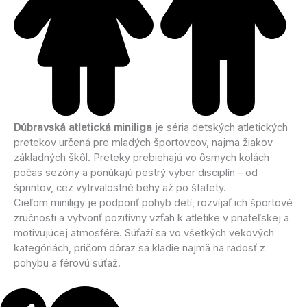
Dúbravská atletická miniliga
je séria detských atletických
pretekov určená pre mladých športovcov, najmä žiakov
základných škôl. Preteky prebiehajú vo ôsmych kolách
počas sezóny a ponúkajú pestrý výber disciplín – od
šprintov, cez vytrvalostné behy až po štafety.
Cieľom miniligy je podporiť pohyb detí, rozvíjať ich športové
zručnosti a vytvoriť pozitívny vzťah k atletike v priateľskej a
motivujúcej atmosfére. Súťaží sa vo všetkých vekových
kategóriách, pričom dôraz sa kladie najmä na radosť z
pohybu a férovú súťaž.