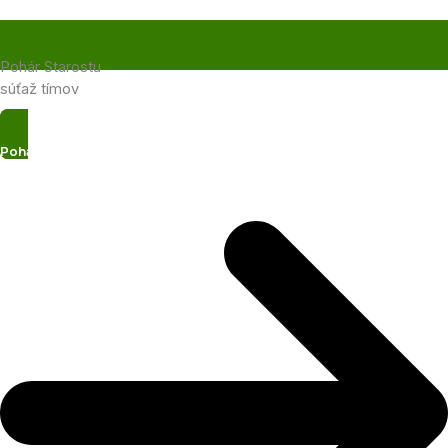
Pohár Starostu
súťaž tímov
Pohár