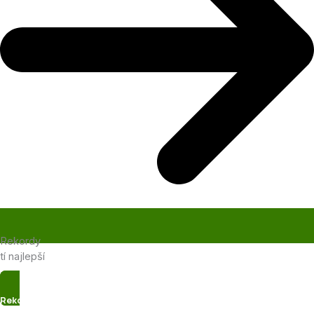
Rekordy
tí najlepší
Rekordy