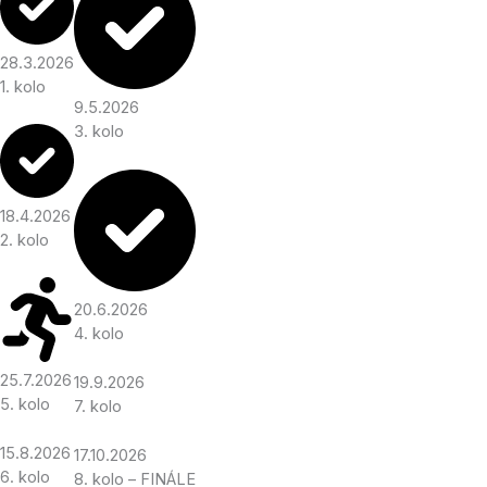
28.3.2026
1. kolo
9.5.2026
3. kolo
18.4.2026
2. kolo
20.6.2026
4. kolo
25.7.2026
19.9.2026
5. kolo
7. kolo
15.8.2026
17.10.2026
6. kolo
8. kolo – FINÁLE