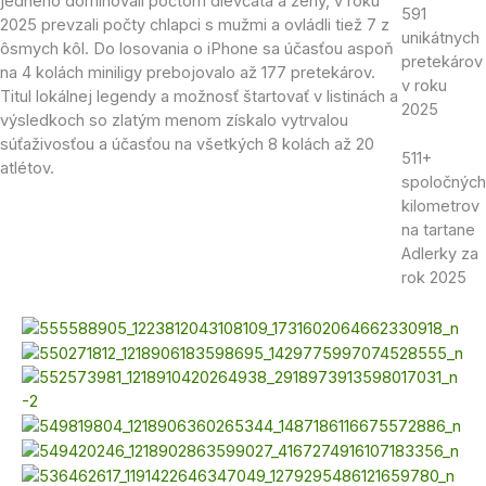
jedného dominovali počtom dievčatá a ženy, v roku
591
2025 prevzali počty chlapci s mužmi a ovládli tiež 7 z
unikátnych
ôsmych kôl. Do losovania o iPhone sa účasťou aspoň
pretekárov
na 4 kolách miniligy prebojovalo až 177 pretekárov.
v roku
Titul lokálnej legendy a možnosť štartovať v listinách a
2025
výsledkoch so zlatým menom získalo vytrvalou
súťaživosťou a účasťou na všetkých 8 kolách až 20
511+
atlétov.
spoločných
kilometrov
na tartane
Adlerky za
rok 2025