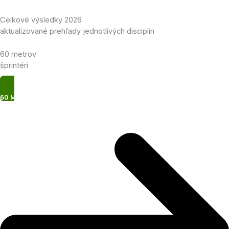
Celkové výsledky 2026
aktualizované prehľady jednotlivých disciplín
60 metrov
šprintéri
60 Metrov