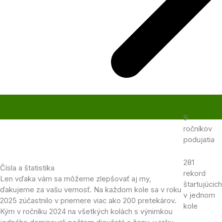
9
ročníkov
podujatia
281
Čísla a štatistika
rekord
Len vďaka vám sa môžeme zlepšovať aj my,
štartujúcich
ďakujeme za vašu vernosť. Na každom kole sa v roku
v jednom
2025 zúčastnilo v priemere viac ako 200 pretekárov.
kole
Kým v ročníku 2024 na všetkých kolách s výnimkou