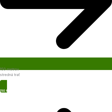
150 metrov
stredná trať
150 Metrov